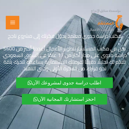
خطي
لى
لمحتوى
مكتب دراسة جدوى معتمد يحوّل فكرتك إلى مشروع ناجح
نحن في مكتب المستشار لتطوير الأعمال أعددنا أكثر من 5600
دراسة جدوى على مدار أكثر من 17 عامًا في السوق السعودي.
نقدّم لك تحليلًا دقيقًا لفرصتك الاستثمارية يساعدك تتحرك بثقة
نحو قرارك. من الفكرة الأولى وحتى التنفيذ.
اطلب دراسة جدوى لمشروعك الآن
احجز استشارتك المجانية الآن