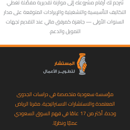
نُترجم لك أرقام مشروعك إلى موازنة تقديرية مفصّلة تغطي
التكاليف التأسيسية والتشغيلية والإيرادات المتوقعة على مدار
السنوات الأولى — جاهزة كمرفق مالي عند التقديم لجهات
التمويل والدعم.
مؤسسة سعودية متخصصة في دراسات الجدوى
المعتمدة والاستشارات الاستراتيجية، مقرنا الرياض
وجدة. أكثر من 17 عامًا في فهم السوق السعودي
عمليًا ونظريًا.