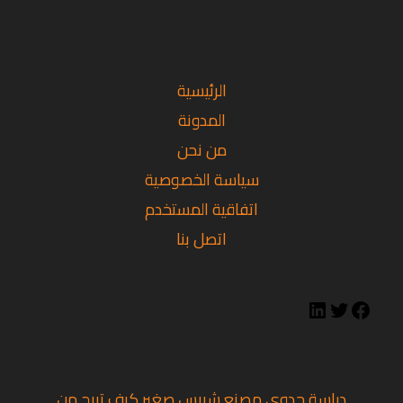
تويتر
فيسبوك
لينكد
إن
الرئيسية
المدونة
من نحن
سياسة الخصوصية
اتفاقية المستخدم
اتصل بنا
دراسة جدوى مصنع شيبس صغير كيف تربح من