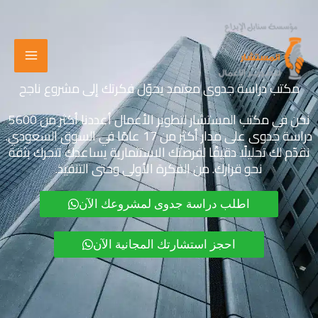
خطي
لى
لمحتوى
مكتب دراسة جدوى معتمد يحوّل فكرتك إلى مشروع ناجح
نحن في مكتب المستشار لتطوير الأعمال أعددنا أكثر من 5600
دراسة جدوى على مدار أكثر من 17 عامًا في السوق السعودي.
نقدّم لك تحليلًا دقيقًا لفرصتك الاستثمارية يساعدك تتحرك بثقة
نحو قرارك. من الفكرة الأولى وحتى التنفيذ.
اطلب دراسة جدوى لمشروعك الآن
احجز استشارتك المجانية الآن