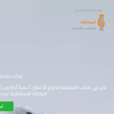
خطي
لى
لمحتوى
مكتب دراسة 
لفرصتك الاستثمارية يساعد
اط