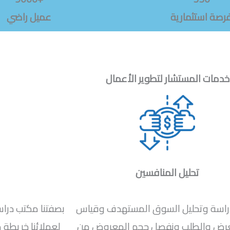
رصة استثمارية
عميل راضي
خدمات المستشار لتطوير الأعمال
تحليل المنافسين
راسة وتحليل السوق المستهدف وقياس
بصفتنا مكتب درا
عرض والطلب ونفصل حجم المعروض من
لعملائنا خريطة