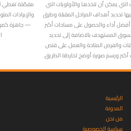
 التي يمكن أن تتخذها والأولويات التي
مفصّلة تغطي ال
يها تحديد أهداف المراحل المقبلة وطرق
والإيرادات المت
أفضل أداء والحصول على مساحات أكبر
— جاهزة كمرف
سوق المستهدف بالاضافة إلى تحديد
ا
ات والفرص المتاحة والعمل على قنص
كبر ورسم صورة أوضح لخارطة الطريق.
تويتر
فيسبوك
لينكد
إن
الرئيسية
المدونة
من نحن
سياسة الخصوصية