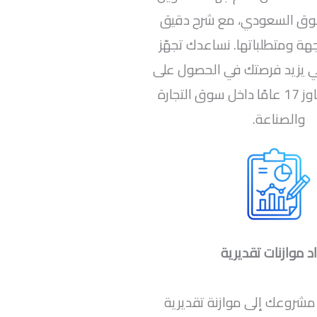
وق السعودي، مع شرح دقيق
هة ومتطلباتها. نساعدك تجهّز
ي يزيد فرصتك في الحصول على
الدعم، بخبرة تتجاوز 17 عامًا داخل سوق التجارة
والصناعة.
د موازنات تقديرية
م مشروعك إلى موازنة تقديرية