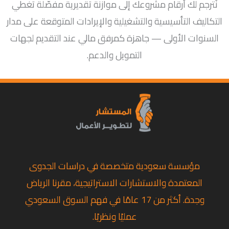
نُترجم لك أرقام مشروعك إلى موازنة تقديرية مفصّلة تغطي
التكاليف التأسيسية والتشغيلية والإيرادات المتوقعة على مدار
السنوات الأولى — جاهزة كمرفق مالي عند التقديم لجهات
التمويل والدعم.
مؤسسة سعودية متخصصة في دراسات الجدوى
المعتمدة والاستشارات الاستراتيجية، مقرنا الرياض
وجدة. أكثر من 17 عامًا في فهم السوق السعودي
عمليًا ونظريًا.