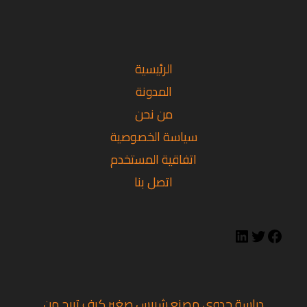
تويتر
فيسبوك
لينكد
إن
الرئيسية
المدونة
من نحن
سياسة الخصوصية
اتفاقية المستخدم
اتصل بنا
دراسة جدوى مصنع شيبس صغير كيف تربح من