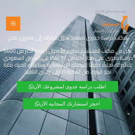
خطي
لى
لمحتوى
مكتب دراسة جدوى معتمد يحوّل فكرتك إلى مشروع ناجح
نحن في مكتب المستشار لتطوير الأعمال أعددنا أكثر من 5600
دراسة جدوى على مدار أكثر من 17 عامًا في السوق السعودي.
نقدّم لك تحليلًا دقيقًا لفرصتك الاستثمارية يساعدك تتحرك بثقة
نحو قرارك. من الفكرة الأولى وحتى التنفيذ.
اطلب دراسة جدوى لمشروعك الآن
احجز استشارتك المجانية الآن