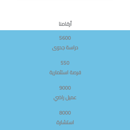
أرقامنا
5600
دراسة جدوى
550
فرصة استثمارية
9000
عميل راضي
8000
استشارة