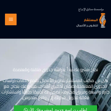
خطي
لى
لمحتوى
نجاح مشروعك يبدأ بدراسة جدوى متقنة ومُعتمدة
نحن في مكتب المستشار لتطوير الأعمال نقدم خدمات دراسات
الجدوى المعتمدة لضمان تحقيق أهداف مشروعك بنجاح. مع
خبرة واسعة وفريق محترف، نضمن لك تقييمًا دقيقًا واستشارات
فعّالة لتحويل فكرتك إلى واقع ملموس.
اطلب دراسة جدوى لمشروعك الآن