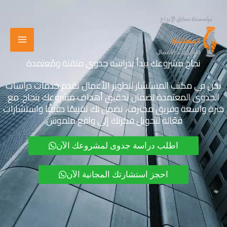
خطي
لى
لمحتوى
نجاح مشروعك يبدأ بدراسة جدوى متقنة ومُعتمدة
نحن في مكتب المستشار لتطوير الأعمال نقدم خدمات دراسات
الجدوى المعتمدة لضمان تحقيق أهداف مشروعك بنجاح. مع
خبرة واسعة وفريق محترف، نضمن لك تقييمًا دقيقًا واستشارات
فعّالة لتحويل فكرتك إلى واقع ملموس.
اطلب دراسة جدوى لمشروعك الآن
احجز استشارتك المجانية الآن