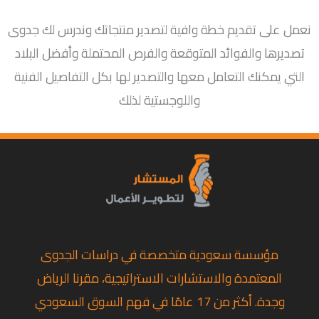
نعمل على تقديم خطة وافية لتصدير منتجاتك وندرس لك جدوى
تصديرها والفوائد المتوقعة والفرص المحتملة وأفضل البلاد
التي يمكنك التعامل معها والتصدير لها بكل التفاصيل الفنية
واللوجستية لذلك
مؤسسة سعودية متخصصة في دراسات الجدوى
المعتمدة والاستشارات الاستراتيجية، مقرنا الرياض
وجدة. أكثر من 17 عامًا في فهم السوق السعودي