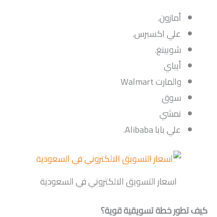
أمازون.
علي اكسبرس.
شوبينغ.
أيباي
والمارت Walmart
سوق
نمشي
علي بابا Alibaba.
اسعار التسويق الالكتروني في السعودية
كيف تطور خطة تسويقية قوية؟