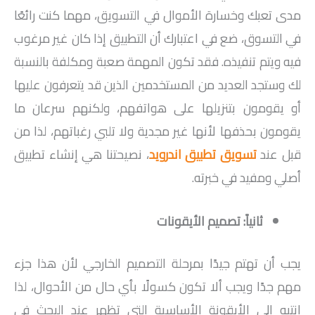
مدى تعبك وخسارة الأموال في التسويق، مهما كنت رائعًا
في التسوق، ضع في اعتبارك أن التطبيق إذا كان غير مرغوب
فيه ويتم تنفيذه. فقد تكون المهمة صعبة ومكلفة بالنسبة
لك وستجد العديد من المستخدمين الذين قد يتعرفون عليها
أو يقومون بتنزيلها على هواتفهم، ولكنهم سرعان ما
يقومون بحذفها لأنها غير مجدية ولا تلبي رغباتهم، لذا من
قبل عند
تسويق تطبيق اندرويد
، نصيحتنا هي إنشاء تطبيق
أصلي ومفيد في خبرته.
ثانياً: تصميم الأيقونات
يجب أن تهتم جيدًا بمرحلة التصميم الخارجي لأن هذا جزء
مهم جدًا ويجب ألا تكون كسولًا بأي حال من الأحوال، لذا
انتبه إلى الأيقونة الأساسية التي تظهر عند البحث في