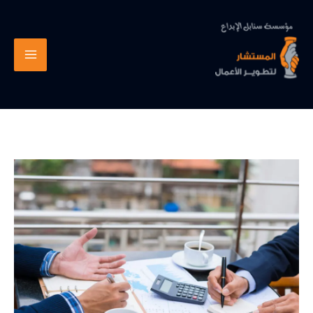
خطي
لى
لمحتوى