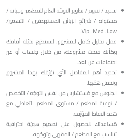
تحديد / تقييم / تطوير التوجّه العام للمطعم: وجباته /
مستواه / شرائح الزبائن المستهدفين / التسعير/
Vip . Med . Low.
عمل تحليل كامل للمشروع، لتستطيع تخيّله أمامك
وكأنك فتحت مشروعك، من خلال جلسات أو عبر
اجتماعات عن بُعد.
تحديد أهم المفاصل التّي تؤرّقك بهذا المشروع
وتحمل همّها.
الجلوس مع مُستشارين من نفس التوجّه / التخصص
/ نوعية المطعم / مستوى المطعم، للتعاطي مع
هذه النقاط المؤرّقة.
مُساعدتك للحصول على تصميم هويّة احترافية
تتناسب مع المطعم / المقهى وتوجّهه.