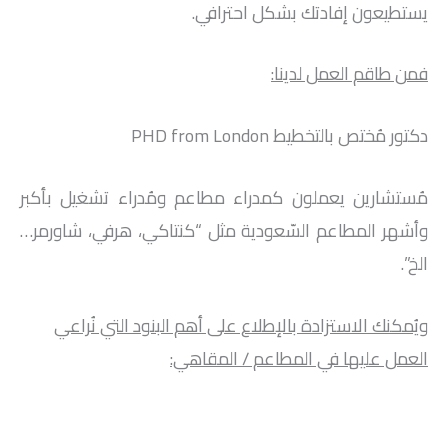
يستطيعون إفادتك بشكل احترافي.
فمن طاقم العمل لدينا:
دكتور مُختص بالتخطيط PHD from London
مُستشارين يعملون كمدراء مطاعم ومُدراء تشغيل بأكبر
وأشهر المطاعم السّعودية مثل “كنتاكي، هرفي، شاورمر…
الخ”.
ويُمكنك الاستزادة بالإطلاع على أهم البنود التي نُراعي
العمل عليها في المطاعم / المقاهي: