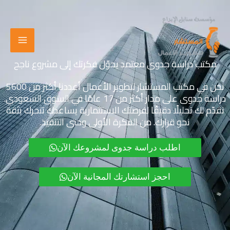
خطي
لى
لمحتوى
مكتب دراسة جدوى معتمد يحوّل فكرتك إلى مشروع ناجح
نحن في مكتب المستشار لتطوير الأعمال أعددنا أكثر من 5600
دراسة جدوى على مدار أكثر من 17 عامًا في السوق السعودي.
نقدّم لك تحليلًا دقيقًا لفرصتك الاستثمارية يساعدك تتحرك بثقة
نحو قرارك. من الفكرة الأولى وحتى التنفيذ.
اطلب دراسة جدوى لمشروعك الآن
احجز استشارتك المجانية الآن