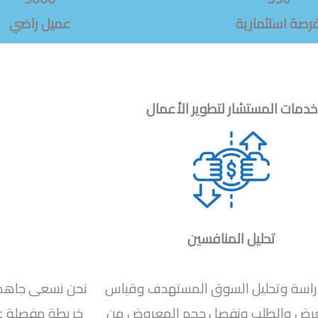
رصة استثمارية
عميل راضي
خدمات المستشار لتطوير الأعمال
تحليل المنافسين
راسة وتحليل السوق المستهدف وقياس
نحن نسعى جاهدين
عرض والطلب ونفصل حجم المعروض من
خريطة مفصلة عن