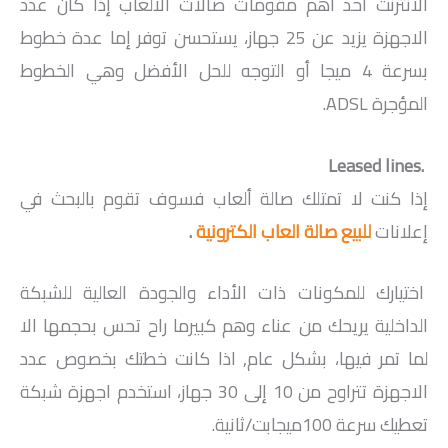
الأنترنت أحد أهم مقومات صالات الألعاب إذا كان عدد
الاجهزة يزيد عن 25 جهاز، يستحسن توفر إما عدة خطوط
بسرعة 4 ميجا أو التوجه للحل الأفضل وهي الخطوط
المؤجرة ADSL.
.Leased lines
إذا كنت لا تمتلك صالة ألعاب فسوف تقوم بالبحث في
إعلانات
للبيع صالة العاب الكترونية
.
اختيارك للمكونات ذات الأداء والجودة العالية للشبكة
الداخلية يريحك من عناء وهم كبيرما راح تحس بحجمها الا
لما تمر فيها، بشكل عام, اذا كانت خطتك بخصوص عدد
الاجهزة تتراوح من 10 إلى 30 جهاز، استخدم اجهزة شبكة
تعطيك سرعة 100ميجابت/ثانية.