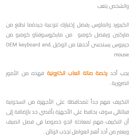
والشخص يلعب
الكيبورد والماوس يفضل إختيارك لنوعية جيدةما تطلع من
ماركتين ويفضل كومبو من مايكروسوفتاو كومبو من
جينيوس يستحسن أخذها من الوكيل .OEM keyboard and
mouse
يجب أخد
رخصة صالة العاب الكترونية
فهذه من الأمور
الضرورية .
التكييف مهم جداً للمحافظة علي الأجهزة من السخونية
فبالتالي سوف يحافظ علي الأجهزة بأقصي حد باإضافة إلى
أن التكييف مهم لمعادلة الجو خصوصا في فصل الصيف
ويعتبر من أحد أهم العوامل لجذب الزبائن .