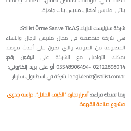
قطنية بناتي،
موديلات فساتين اطفال
، قطنيات، بيجامات
بناتي، ملابس أطفال، ملابس بنات جاهزة.
شركة ستيليست للازياء Stilist Örme San.ve Tic.A.Ş:
هي شركة متخصصة فى مجال ملابس الرجال والنساء
المصنوعة من الصوف، والتي تكون على أحدث موضة.
يمكنك التواصل مع الشركة على
تليفون رقم:
02122898014 -05548906494 أو على بريد إلكتروني:
deniz@stilist.com.tr.توجد الشركة في اسطنبول، ساريار.
ربما تفيدك قراءة:
أسرار تجارة “الكيف الحلال”.. دراسة جدوى
مشروع صناعة القهوة