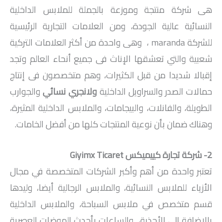
هى شركة منتجة وموزعة بالجملة للملابس الداخلية
النسائية عالية الجودة، ومن العلامات التجارية الرئيسية
للشركة maranda ، وهى واحدة من أكثر العلامات التركية
شعبية والتي تعشقها الإناث فى جميع أنحاء العالم وتجد
إقبالا شديدا من قبل الكثيرات، وهم متخصصون فى إنتاج
حمالات الصدر والسراويل الداخلية
و
لانجري نسائي
والجوارب
الطويلة، والفانلات، والبيجامات، والملابس الداخلية المثيرة،
وهناك ضمان بأن نوعية المنتجات كلها من أفضل الخامات.
2- شركة تجارة كييميكس
Giyimx Ticaret
تعتبر واحدة من أهم وأكبر الشركات المتخصصة في مجال
الأزياء للملابس النسائية، والملابس الرجالية أيضا، وليدها
قسم متخصص في ملابس السباحة، والملابس الداخلية
بالإضافة إلى الأحذية، والساعات بأحدث الموضات العصرية