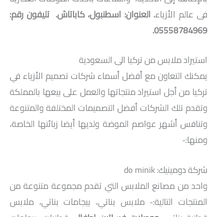
فى عالم الأزياء
. العنوان: اسطنبول، كاباتاش. تليفون رقم:
05558784969.
استيراد ملابس من تركيا الى السعودية
يمكنك التعاون مع أفضل أسماء شركات تصميم الأزياء في
تركيا من أجل استيراد منتجاتها والعمل على بيعها بالمملكة
وتقدم تلك الشركات أفضل التصميمات المختلفة والمتنوعة
وتنافس أشهر عواصم الموضة ولديها أيضا زبائنها الخاصة،
ومنها:-
شركة دومينيك: do minik
واحد من مصانع الملابس التي تقدم مجموعة متنوعة من
المنتجات التالية:- ملابس بناتي، بيجامات بناتي، ملابس