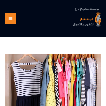
خطي
لى
لمحتوى