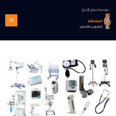
خطي
لى
لمحتوى