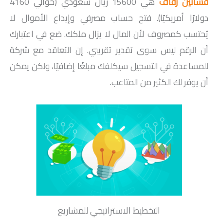
فساتين زفاف
هي 15600 ريال سعودي (حوالي 4160
دولارًا أمريكيًا). فتح حساب مصرفي وإيداع الأموال لا
يُحتسب كمصروف لأن المال لا يزال ملكك. ضع في اعتبارك
أن الرقم ليس سوى تقدير تقريبي. إن التعاقد مع شركة
للمساعدة في التسجيل سيكلفك مبلغًا إضافيًا، ولكن يمكن
أن يوفر لك الكثير من المتاعب.
التخطيط الاستراتيجي للمشاريع