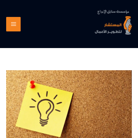
خطي
لى
لمحتوى