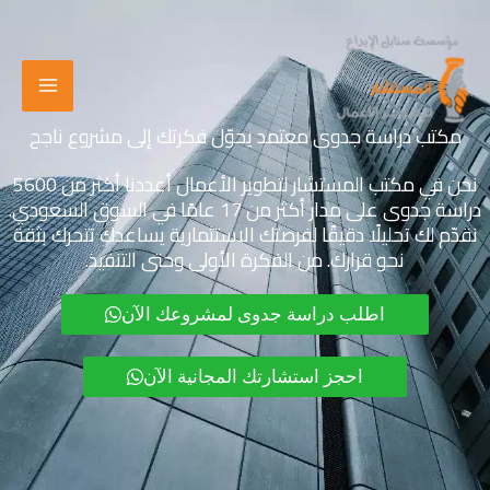
خطي
لى
لمحتوى
مكتب دراسة جدوى معتمد يحوّل فكرتك إلى مشروع ناجح
نحن في مكتب المستشار لتطوير الأعمال أعددنا أكثر من 5600
دراسة جدوى على مدار أكثر من 17 عامًا في السوق السعودي.
نقدّم لك تحليلًا دقيقًا لفرصتك الاستثمارية يساعدك تتحرك بثقة
نحو قرارك. من الفكرة الأولى وحتى التنفيذ.
اطلب دراسة جدوى لمشروعك الآن
احجز استشارتك المجانية الآن