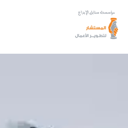
خطي
لى
لمحتوى