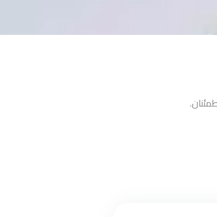
طمئنان.