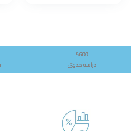
5600
دراسة جدوى
ف