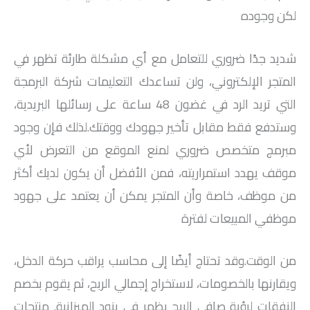
لكن وجوده
شديد جدًا ضروري للتعامل مع أي مشكلة طارئة تظهر في
المتجر الإلكتروني، ولن تساعدك التعليمات شركة البرمجة
التي تريد الرد في غضون 48 ساعة على رسائلها البريدية،
وستدفع فقط مقابل تأخير جهودك ووقتك.لذلك فإن وجود
مبرمج متخصص ضروري لمنع الموقع من التعرض لأي
موقف يهدد استمراريته، فمن الأفضل أن يكون لديك أكثر
من موظف، خاصة وأن المتجر يمكن أن يعتمد على جهود
موظفي المبيعات لفترة
من الوقت.وقد تحتاج أيضًا إلى محاسب يراقب حركة الدخل،
ويقارنها بالخصومات، لاستخراج إجمالي الربح، ثم يقوم بخصم
النفقات لرؤية صافي الربح يظهر في بنود الميزانية. منتجات