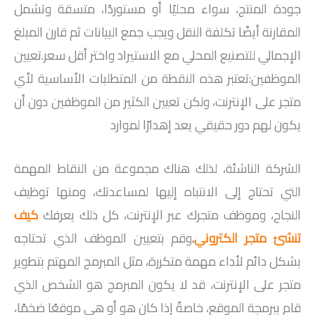
جودة المنتج، سواء محليًا أو مستوردًا، متسقة وتشمل
المقارنة أيضًا تكلفة النقل ويجب جمع البيانات ثم قارن المبلغ
الإجمالي للتصنيع المحلي مع الاستيراد واختر أقل سعر.تعيين
الموظفين:تعتبر هذه النقطة من المتطلبات الأساسية لأي
متجر على الإنترنت، ولكن تعيين الكثير من الموظفين دون أن
يكون لهم دور حقيقي يعد إهدارًا لموارد
الشركة الناشئة، لذلك هناك مجموعة من النقاط المهمة
التي تحتاج إلى الانتباه إليها لمساعدتك، ومنها توظيف
النجاح، وموظف متجرك عبر الإنترنت، كل ذلك يعرفك
كيف
تنشئ متجر الكتروني
.
وقم بتعيين الموظف الذي تحتاجه
بشكل دائم لأداء مهمة متكررة، مثل المبرمج المهتم بتطوير
متجر على الإنترنت، قد لا يكون المبرمج هو الشخص الذي
قام ببرمجة الموقع، خاصةً إذا كان هو أو هي موقعًا ضخمًا،