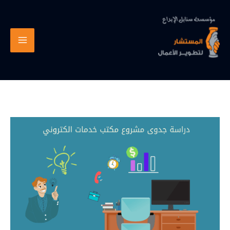
خطي
لى
لمحتوى