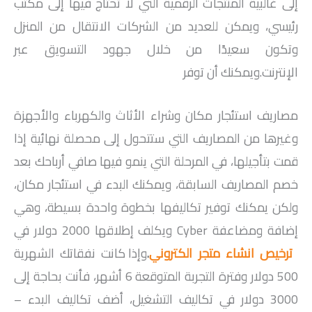
إلى غالبية المنتجات الرقمية التي لا تحتاج فيها إلى مكتب
رئيسي، ويمكن للعديد من الشركات الانتقال من المنزل
وتكون سعيدًا من خلال جهود التسويق عبر
الإنترنت.ويمكنك أن توفر
مصاريف استئجار مكان وشراء الأثاث والكهرباء والأجهزة
وغيرها من المصاريف التي ستتحول إلى محصلة نهائية إذا
قمت بتأجيلها، في المرحلة التي ينمو فيها صافي أرباحك بعد
خصم المصاريف السابقة، ويمكنك البدء في استئجار مكان،
ولكن يمكنك توفير تكاليفها بخطوة واحدة بسيطة، وهي
إضافة ومضاعفة Cyber ​​ويكلف إطلاقها 2000 دولار في
ترخيص انشاء متجر الكتروني
.
وإذا كانت نفقاتك الشهرية
500 دولار وفترة التجربة المتوقعة 6 أشهر، فأنت بحاجة إلى
3000 دولار في تكاليف التشغيل، أضف تكاليف البدء –