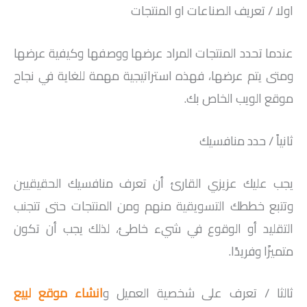
اولا / تعريف الصناعات او المنتجات
عندما تحدد المنتجات المراد عرضها ووصفها وكيفية عرضها
ومتى يتم عرضها، فهذه استراتيجية مهمة للغاية في نجاح
موقع الويب الخاص بك.
ثانياً / حدد منافسيك
يجب عليك عزيزي القارئ أن تعرف منافسيك الحقيقيين
وتتبع خططك التسويقية منهم ومن المنتجات حتى تتجنب
التقليد أو الوقوع في شيء خاطئ، لذلك يجب أن تكون
متميزًا وفريدًا.
ثالثا / تعرف على شخصية العميل و
انشاء موقع لبيع