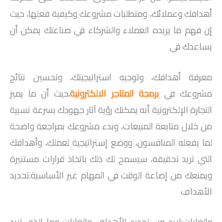
أهدافك وعملائك، ومتطلبات مشروعك وكيفية فعلها، حيث
إن فهم ما يريده العملاء والشركاء في صناعتك يمكن أن
يساعدك في
معرفة أهدافك، وتوجيه استراتيجيتك، وتحسين نتائج
مشروعك في
برمجة المتاجر الالكترونية
.
حيث أن ما يميز
التجارة الإلكترونية أنه يمكنك رؤية آثار جهودك بسرعة نسبية
من خلال متابعة المبيعات، وبدء مشروعك بمراجعة واضحة
لما يفعله المنافسون، ووضع إستراتيجية لعملك، وأهدافك
التي تريد تحقيقه، سيسمح لك ذلك باتخاذ قرارات مستنيرة
ويمنعك من إضاعة الوقت في المهام غير الأساسية.تحديد
الأهداف
والغايات:لابد من تحديد الأهداف والغايات وما الذي تريد