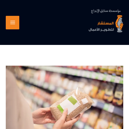
خطي
لى
لمحتوى