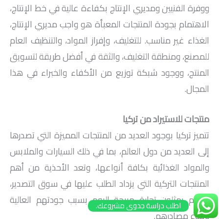
ووفرة الفنيين ومديري الإنتاج بكفاءة عالية في خط الإنتاج،
الاهتمام بجودة المنتجات المعبأة هو واجب مديري الإنتاج،
الغذاء غير مناسب. للتغليف، وإفراز المواد، والتنظيف العام
للمصنع، ومنطقة التغليف، والثقة في أفضل طريقة لتسويق
المنتج، ووجود شبكة توزيع من الأكفاء والخبراء في هذا
المجال.
منتجات للاستيراد من تركيا
تتميز تركيا بوجود العديد من المنتجات المميزة التي تصدرها
إلى العديد من دول العالم، بما في ذلك السيارات والملابس
والمواد الغذائية بكافة أنواعها، وتعد الأحذية من أهم
المنتجات التركية التي يزداد الطلب عليها في سوق التصدير،
وإنهم يمثلون تجارة مربحة اليوم بسبب جودتهم العالية
اطلب دراسة جدوى مشروعك.
وتنوع مصادرهم.