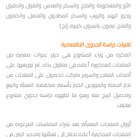
الأرز والمعكرونة والملح والسكر والعدس والفول والدقيق
وجوز الهند والزبيب والسكر المطحون والفلفل والكمون
والملح. ليمون، يانسون، كزبرة، إلخ.)
تقنيات دراسة الجدوى الاقتصادية
الفكرة من وراء المشروع هي حزم عبوات صغيرة من
المنتجات المذكورة أعلاه في متناول يدك، ثم توزيعها على
أصحاب المتاجر والسوبر ماركت، للحصول على المنتجات من
تجار الجملة والموردين الكبار بأسعار منخفضة. التعبئة والبيع
وتحصيل الربح منه وهو ما تظهره دراسه جدوى مشروع
تغليف.
أوزان المنتجات المعبأة: بعد شراء المقاسات المرغوبة من
المنتجات المذكورة أعلاه تحتاج إلى تعبئتها وتحديد الوزن في