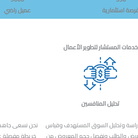
رصة استثمارية
عميل راضي
خدمات المستشار لتطوير الأعمال
تحليل المنافسين
راسة وتحليل السوق المستهدف وقياس
نحن نسعى جاهدين
عرض والطلب ونفصل حجم المعروض من
خريطة مفصلة عن