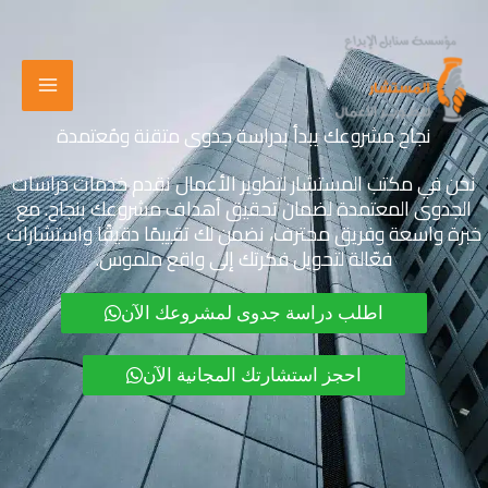
خطي
لى
لمحتوى
نجاح مشروعك يبدأ بدراسة جدوى متقنة ومُعتمدة
نحن في مكتب المستشار لتطوير الأعمال نقدم خدمات دراسات
الجدوى المعتمدة لضمان تحقيق أهداف مشروعك بنجاح. مع
خبرة واسعة وفريق محترف، نضمن لك تقييمًا دقيقًا واستشارات
فعّالة لتحويل فكرتك إلى واقع ملموس.
اطلب دراسة جدوى لمشروعك الآن
احجز استشارتك المجانية الآن