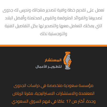
نعمل على تقديم خطة وافية لتصدير منتجاتك وندرس لك جدوى
تصديرها والفوائد المتوقعة والفرص المحتملة وأفضل البلاد
التي يمكنك التعامل معها والتصدير لها بكل التفاصيل الفنية
واللوجستية لذلك
مؤسسة سعودية متخصصة في دراسات الجدوى
المعتمدة والاستشارات الاستراتيجية، مقرنا الرياض
وجدة. أكثر من 17 عامًا في فهم السوق السعودي