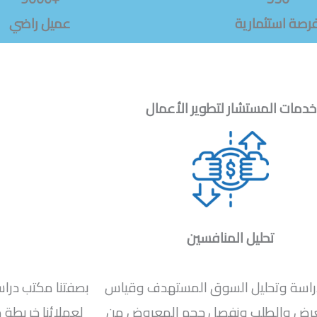
رصة استثمارية
عميل راضي
خدمات المستشار لتطوير الأعمال
تحليل المنافسين
راسة وتحليل السوق المستهدف وقياس
بصفتنا مكتب درا
عرض والطلب ونفصل حجم المعروض من
لعملائنا خريطة