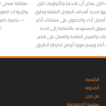
 التي يمكن أن تتخذها والأولويات التي
مفصّلة تغطي ال
يها تحديد أهداف المراحل المقبلة وطرق
والإيرادات المت
أفضل أداء والحصول على مساحات أكبر
— جاهزة كمرف
سوق المستهدف بالاضافة إلى تحديد
ا
ات والفرص المتاحة والعمل على قنص
كبر ورسم صورة أوضح لخارطة الطريق.
تويتر
فيسبوك
لينكد
إن
الرئيسية
المدونة
من نحن
سياسة الخصوصية