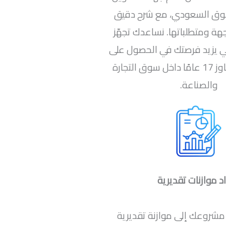
وق السعودي، مع شرح دقيق
هة ومتطلباتها. نساعدك تجهّز
ي يزيد فرصتك في الحصول على
الدعم، بخبرة تتجاوز 17 عامًا داخل سوق التجارة
والصناعة.
د موازنات تقديرية
م مشروعك إلى موازنة تقديرية