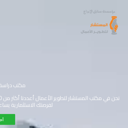
خطي
لى
لمحتوى
مكتب دراسة 
لفرصتك الاستثمارية يساعد
اط