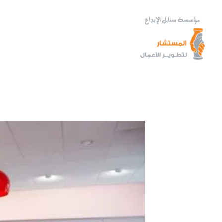
خطي
لى
لمحتوى