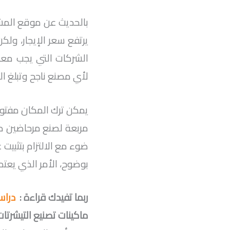
بالحديث عن موقع المش
يرتفع سعر الإيجار، ول
الشركات التي يجب معر
لأي مصنع ناجح وتبلغ التكلفة بال
مربعة لصنع مرحاضين صغ
ضوء مع الالتزام بتثبيت 
بوضوح، الأمر الذي يعتم
ربما تفيدك قراءة :
دراسة
ماكينات تصنيع التيشرتات