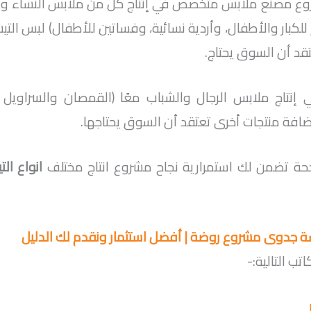
 مصنع ملابس متخصص في إنتاج كل من ملابس النساء والفتي
للكبار والأطفال، وأردية نسائية، وفساتين للأطفال) لبس الت
قد أن السوق يحتاج.
نتاج ملابس الرجال والشباب معًا (القمصان والسراويل 
ضافة منتجات أخرى تعتقد أن السوق يحتاجها.
ة تضمن لك استمرارية نجاح مشروع انتاج مختلف
انواع الت
ة جدوى مشروع روضة | أفضل استثمار ونقدم لك الدليل
ب التالية:-