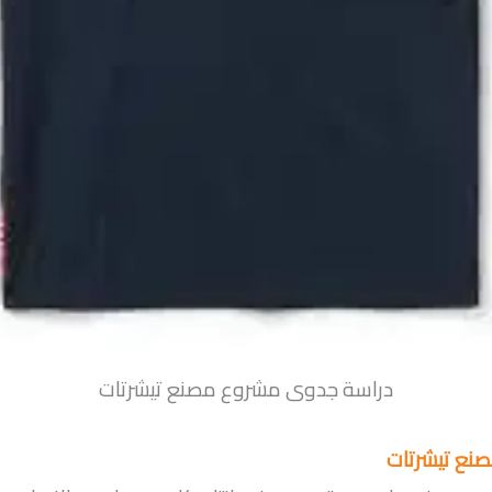
دراسة جدوى مشروع مصنع تيشرتات
نع تيشرتات