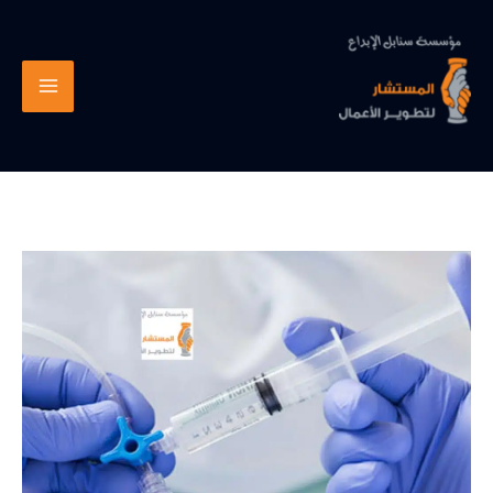
خطي
لى
لمحتوى