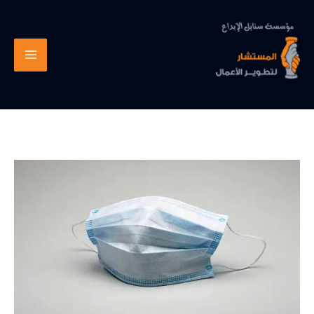
خطي
لى
لمحتوى