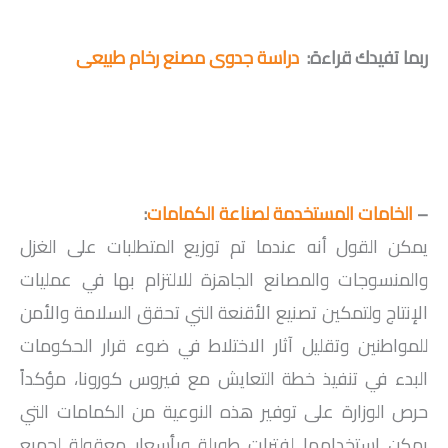
ربما تفيدك قراءة:
دراسة جدوى مصنع رخام طبيعى
–
الخامات المستخدمة لصناعة الكمامات
:
يمكن القول أنه عندما تم توزيع المتطلبات على الغزل
والمنسوجات والمصانع الجاهزة للالتزام بها في عمليات
الإنتاج ولتمكين تصنيع الأقنعة التي تحقق السلامة والأمن
للمواطنين وتقليل آثار الاختلاط في ضوء قرار الحكومات
البدء في تنفيذ خطة التعايش مع فيروس كورونا، مؤكداً
حرص الوزارة على توفير هذه النوعية من الكمامات التي
يمكن استخدامها لفترات طويلة وبأسعار معقولة لجميع