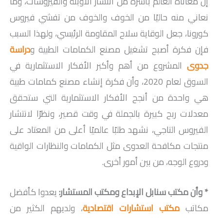
إن معاناة العالم بأسره من انتشار الأوبئة والفيروسات، وما
نعاني منه حاليًا من الخوف والخوف من تفشي فيروس
كورونا، جعل الوقاية سلاح المقاومة الرئيسي، ولهذا السبب
فإن فكرة أصبح تشغيل مصنع الكمامات الطبية و
دراسة
جدوى
المشروع من أهم وأكبر الأفكار الاستثمارية في
السوق لعام 2020، وأن فكرة إنشاء مصنع كمامات طبية
هي واحدة من أنجح الأفكار الاستثمارية التي ستحقق
معدلات ربح كبيرة بالجملة في وقت قصير، ونظرًا لانتشار
الفيروس التاجي، نشهد طلبًا عالميًا أعلى من المعتاد على
منتجات مكافحة العدوى مثل الكمامات والنظارات الواقية
ودروع الوجه، من بين أمور أخرى.
* وأن مكتب سنابل الإبداع ومكتب المستشار:
يعدوا كأفضل
مكاتب
مكتب استشارات اقتصادية
، ولديهم الكثير من