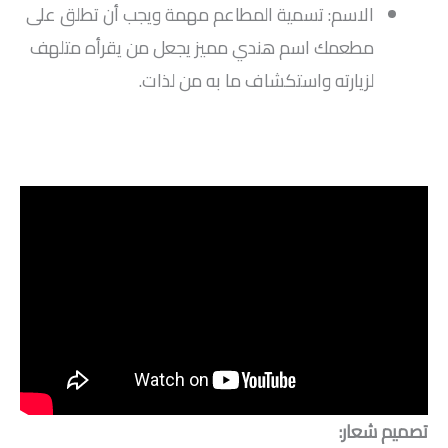
الاسم: تسمية المطاعم مهمة ويجب أن تطلق على
مطعمك اسم هندي مميز يجعل من يقرأه متلهف
لزيارته واستكشاف ما به من لذات.
تصميم شعار: