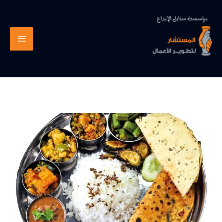
خطي
لى
لمحتوى