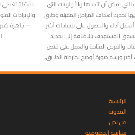
 التي يمكن أن تتخذها والأولويات التي
مفصّلة تغطي ال
يها تحديد أهداف المراحل المقبلة وطرق
والإيرادات المت
أفضل أداء والحصول على مساحات أكبر
— جاهزة كمرف
سوق المستهدف بالاضافة إلى تحديد
ا
ات والفرص المتاحة والعمل على قنص
كبر ورسم صورة أوضح لخارطة الطريق.
تويتر
فيسبوك
لينكد
إن
الرئيسية
المدونة
من نحن
سياسة الخصوصية