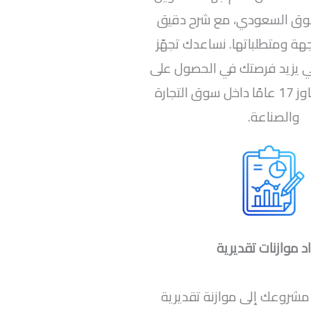
وق السعودي، مع شرح دقيق
هة ومتطلباتها. نساعدك تجهّز
ي يزيد فرصتك في الحصول على
الدعم، بخبرة تتجاوز 17 عامًا داخل سوق التجارة
والصناعة.
د موازنات تقديرية
م مشروعك إلى موازنة تقديرية