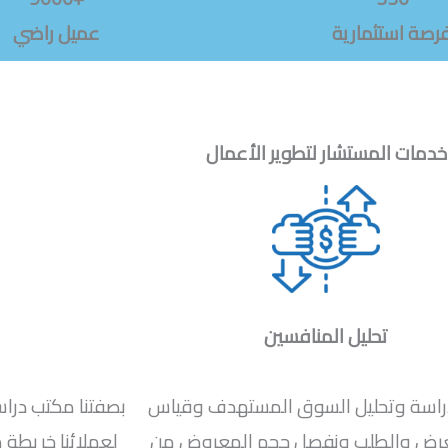
رصة استثمارية
عميل راضي
خدمات المستشار لتطوير الأعمال
تحليل المنافسين
راسة وتحليل السوق المستهدف وقياس
بصفتنا مكتب درا
عرض والطلب ونفصل حجم المعروض من
لعملائنا خريطة