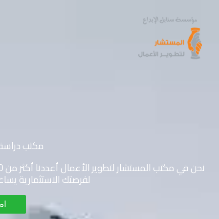
خطي
لى
لمحتوى
مكتب دراسة 
لفرصتك الاستثمارية يساعد
اط