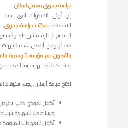
دراسة جدوى معمل اسنان
إن أولى الخطوات التي يجب ع
الاستعانة ب
مكتب دراسة جدوى
مح
الصحيح لإدارة مشروعك والحصو
خسائر. ومن أفضل هذه الجهات ت
بالتعاون مع مؤسسة رسمية بالس
يديك كما قدمها سابقا للعديد من
لفتح عيادة أسنان، يجب استيفاء الش
أكمل نموذج طلب ترخيص 
طبيبا حاملا لشهادة تثبت ذل
أكمل التعهدات المرفقة م