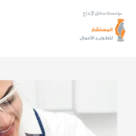
خطي
لى
لمحتوى