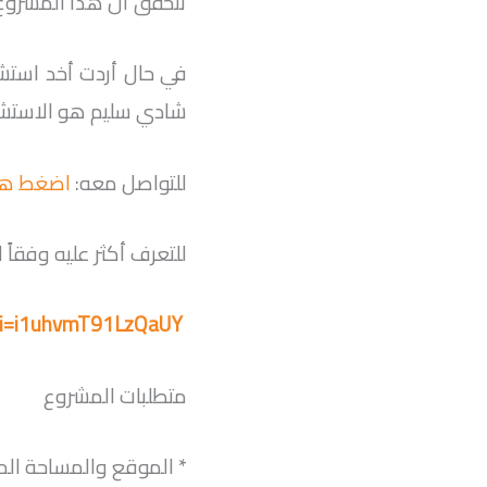
تتحقق أن هذا المشروع
في حال أردت أخد است
شادي سليم هو الاستشا
للتواصل معه:
اضغط هن
للتعرف أكثر عليه وفقاً
?si=i1uhvmT91LzQaUY
متطلبات المشروع
* الموقع والمساحة الم