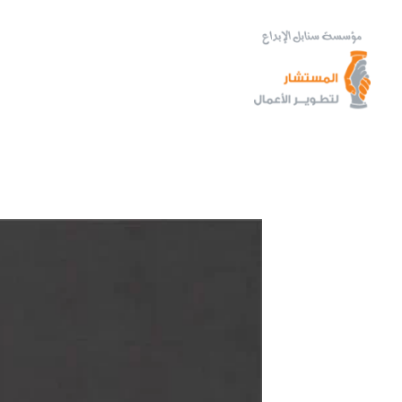
خطي
لى
لمحتوى