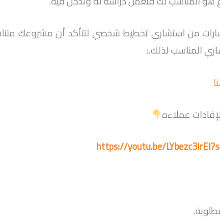
 هو المناسب لك فتعمل دراسة له وتدخل فيه.
شارات من استشاري تخطيط شخصي لتتأكد أن مشروعك متناس
ري المناسب لذلك.:
ا
 لإفادات عملاءه
https://youtu.be/LYbezc3lrEI
طلوبة.