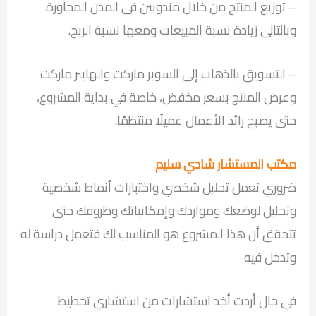
– توزيع المنتج من خلال مندوبين في المدن المجاورة
وبالتالي زيادة نسبة المبيعات ومعها نسبة الربح.
– التسويق بالذهاب إلى السوبر ماركت والهايبر ماركت
وعرض المنتج بسعر مخفض، خاصة في بداية المشروع،
حتى يصبح رائد الأعمال عميلًا منتظمًا.
مكتب المستشار شادي سليم
ضروري تعمل تحليل شخصي واختبارات أنماط شخصية
وتحليل لوضعك ومواردك وإمكانياتك وظروفك حتى
تتحقق أن هذا المشروع هو المناسب لك فتعمل دراسة له
وتدخل فيه
في حال أردت أخد استشارات من استشاري تخطيط