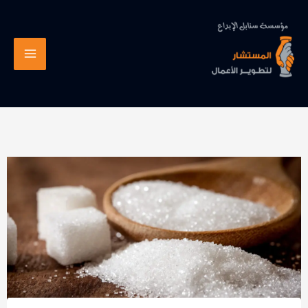
خطي
لى
لمحتوى