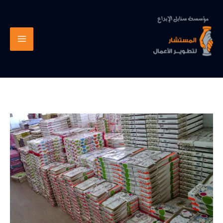
خطي
لى
لمحتوى