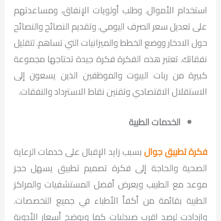
استخدام الأموال. وطلب أولويات الإنفاق، ومساعدتهم
على تعديل سعر الصرف اليومي. وتقديم النصائح والنصائح
حول الادخار ووضع الخطط والميزانيات التي تساهم. لتقليل
نفقاتك. تعتبر هذه الفكرة فكرة جيدة تحتاجها مجموعة
كبيرة من ربات البيوت والموظفين الذين يسعون إلى
الاستقلال الاقتصادي وتقنين نقاط الاسترداد والنفقات.
​​الخدمات الطبية
فكرة تطبيق جوال
بسبب زايد الإقبال على خدمات الرعاية
الصحية والحاجة إلى فكرة تصميم تطبيق يسهل حجز
موعد مع الطبيب ويعرض أفضل المستشفيات والمراكز
الطبية بقائمة من أكفأ الأطباء في جميع التخصصات.
وازدادت لرصد اقرب صيدليات كما ويوضح أسعار الأدوية