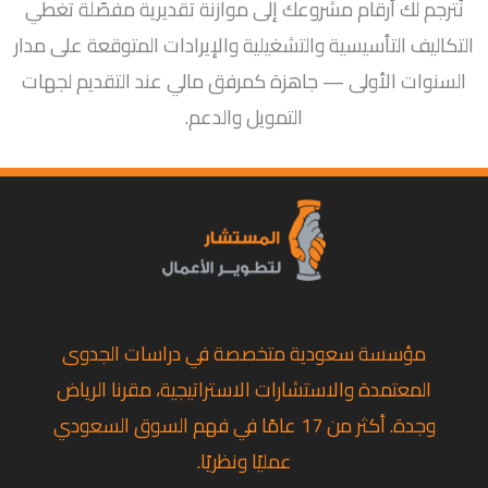
نُترجم لك أرقام مشروعك إلى موازنة تقديرية مفصّلة تغطي
التكاليف التأسيسية والتشغيلية والإيرادات المتوقعة على مدار
السنوات الأولى — جاهزة كمرفق مالي عند التقديم لجهات
التمويل والدعم.
مؤسسة سعودية متخصصة في دراسات الجدوى
المعتمدة والاستشارات الاستراتيجية، مقرنا الرياض
وجدة. أكثر من 17 عامًا في فهم السوق السعودي
عمليًا ونظريًا.