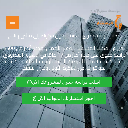
خطي
لى
لمحتوى
مكتب دراسة جدوى معتمد يحوّل فكرتك إلى مشروع ناجح
نحن في مكتب المستشار لتطوير الأعمال أعددنا أكثر من 5600
دراسة جدوى على مدار أكثر من 17 عامًا في السوق السعودي.
نقدّم لك تحليلًا دقيقًا لفرصتك الاستثمارية يساعدك تتحرك بثقة
نحو قرارك. من الفكرة الأولى وحتى التنفيذ.
اطلب دراسة جدوى لمشروعك الآن
احجز استشارتك المجانية الآن