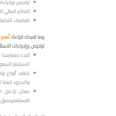
تراخيص وإجراءات 
النظام المالي الم
اتفاقيات التجارة 
ربما تفيدك قراءة:
أهم 5 خطوات لانشاء متجر الكتروني
تراخيص وإجراءات الاستثم
للبدء بممارسة 
الاستثمار السعو
تختلف أنواع ترا
والحدود العليا ل
يمكن لراغبي ال
للاستثماروسبق لن