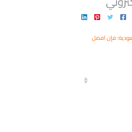
تروني
عودية؛ فإن افضل