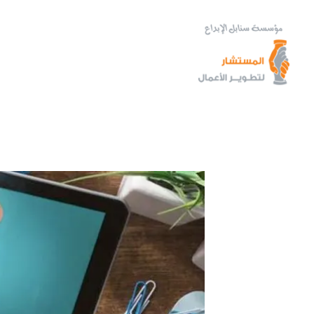
خطي
لى
لمحتوى