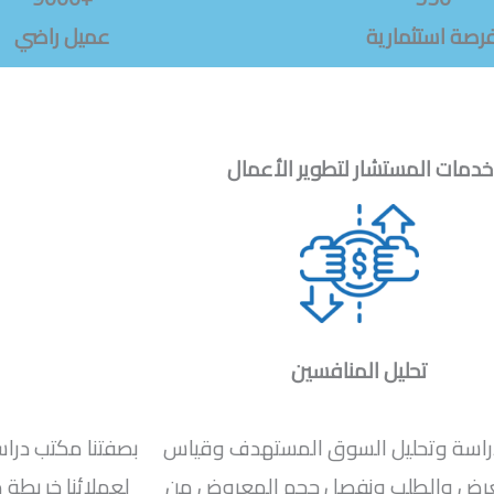
رصة استثمارية
عميل راضي
خدمات المستشار لتطوير الأعمال
تحليل المنافسين
راسة وتحليل السوق المستهدف وقياس
بصفتنا مكتب درا
عرض والطلب ونفصل حجم المعروض من
لعملائنا خريطة