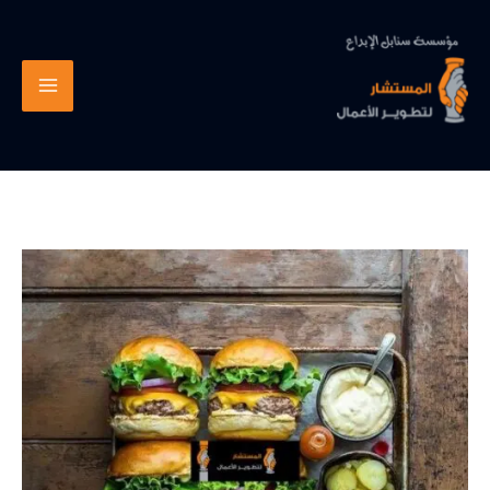
خطي
لى
لمحتوى