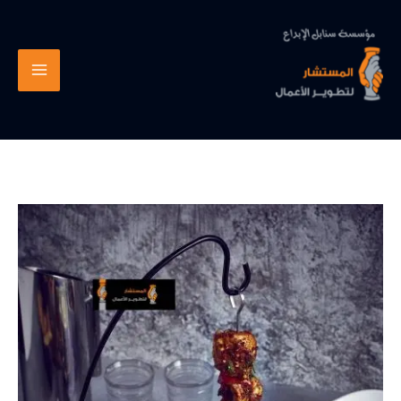
خطي
لى
لمحتوى