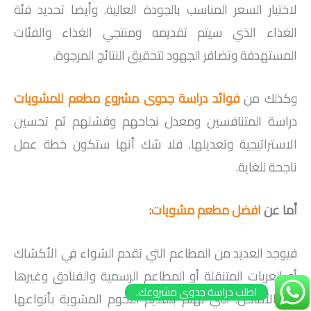
لاختيار السعر المناسب بالجودة العالية. وأيضا تحديد فئة
الغذاء الذي سيتم تقديمه ومنتجي الغذاء والفئات
المستهدفة وتضافر الجهود لتحقيق النتائج المرجوة.
وكذلك من
فوائد دراسة جدوى مشروع مطعم للمشويات
دراسة المتنافسين ومعدل نجاحهم وفشلهم ثم تحسين
الاستراتيجية وتعديلها. فلا شك أنها ستكون خطة عمل
ناجحة للغاية.
أما عن
افضل مطعم مشويات
:
فيوجد العديد من المطاعم التي تقدم الشواء في الأكشاك
أو العربات المتنقلة أو المطاعم الرسمية والفنادق وغيرها
اطلب دراسة جدوى مشروعك.
من الأماكن. التي تهتم بتقديم اللحوم المشوية بأنواعها