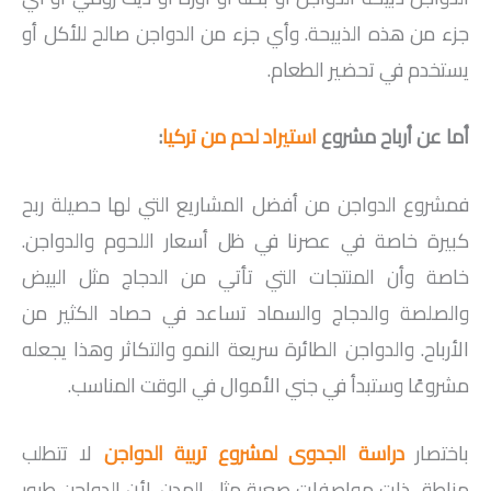
جزء من هذه الذبيحة. وأي جزء من الدواجن صالح للأكل أو
يستخدم في تحضير الطعام.
أما عن أرباح مشروع
استيراد لحم من تركيا
:
فمشروع الدواجن من أفضل المشاريع التي لها حصيلة ربح
كبيرة خاصة في عصرنا في ظل أسعار اللحوم والدواجن.
خاصة وأن المنتجات التي تأتي من الدجاج مثل البيض
والصلصة والدجاج والسماد تساعد في حصاد الكثير من
الأرباح. والدواجن الطائرة سريعة النمو والتكاثر وهذا يجعله
مشروعًا وستبدأ في جني الأموال في الوقت المناسب.
باختصار
دراسة الجدوى لمشروع تربية الدواجن
لا تتطلب
مناطق ذات مواصفات صعبة مثل المدن. لأن الدواجن طيور