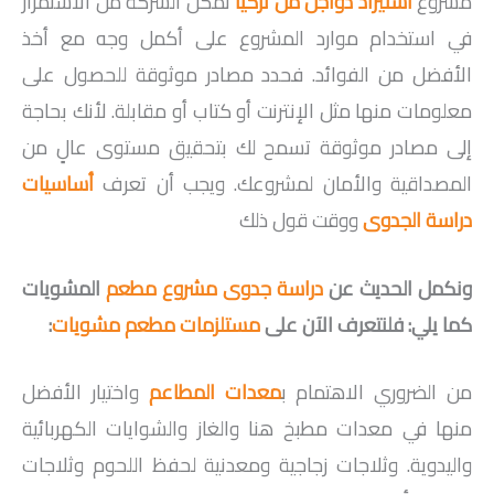
مشروع
استيراد دواجن من تركيا
تمكن الشركة من الاستمرار
في استخدام موارد المشروع على أكمل وجه مع أخذ
الأفضل من الفوائد. فحدد مصادر موثوقة للحصول على
معلومات منها مثل الإنترنت أو كتاب أو مقابلة. لأنك بحاجة
إلى مصادر موثوقة تسمح لك بتحقيق مستوى عالٍ من
المصداقية والأمان لمشروعك. ويجب أن تعرف
أساسيات
دراسة الجدوى
ووقت قول ذلك
ونكمل الحديث عن
دراسة جدوى مشروع مطعم
المشويات
كما يلي: فلنتعرف الآن على
مستلزمات مطعم مشويات
:
من الضروري الاهتمام ب
معدات المطاعم
واختيار الأفضل
منها في معدات مطبخ هنا والغاز والشوايات الكهربائية
واليدوية. وثلاجات زجاجية ومعدنية لحفظ اللحوم وثلاجات