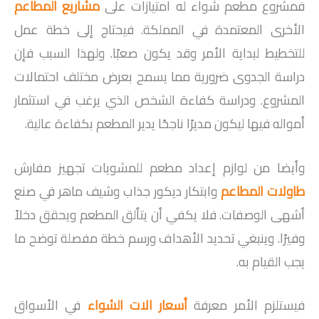
فمشروع مطعم شواء له امتيازات على
مشاريع المطاعم
الأخرى المعتمدة في المملكة. فيحتاج إلى خطة عمل
للتخطيط لبداية الأمر وقد يكون صعبًا. ولهذا السبب فإن
دراسة الجدوى ضرورية مما يسمح بعرض مختلف احتمالات
المشروع. ودراسة كفاءة الشخص الذي يرغب في استثمار
أمواله فيها ليكون مديرًا ناجحًا يدير المطعم بكفاءة عالية.
وأيضا من لوازم إعداد مطعم للمشويات تجهيز مفارش
طاولات المطاعم
وابتكار ديكور جذاب وشيف ماهر في صنع
أشهى الوصفات. فلا يكفي أن يتألق المطعم ويحقق دخلاً
وفيرًا. وينبغي تحديد الأهداف ورسم خطة مفصلة توضح ما
يجب القيام به.
فيستلزم الأمر معرفة
أسعار الات الشواء
في الأسواق