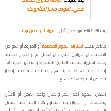
صحي.. نموذج جاهز لمشروعك
وكذلك هناك شروط من أجل
استيراد لحوم من تركيا
:
فالأمر يتطلب
استيراد اللحوم المجمدة
أو المبردة أو الدواجن
المجمدة أو الدواجن المبردة أو أفضل أنواع الدجاج المجمد
رخصة استيراد بموجب القانون الاستيراد والتصدير (الجزء 60).
إدارة صحة الغذاء والبيئة هي السلطة المختصة بإصدار
تراخيص استيراد هذه السلع.
تشمل اللحوم لحم البقر والضأن ولحم العجل أو الضأن
ومخلفات أي حيوان يتم اشتقاق هذا اللحم منه. تشمل
الدواجن ذبيحة الدواجن أو بطة أو أوزة أو ديك رومي أو أي