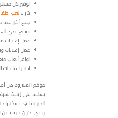
توفير كل مستلز
شراء
لعب اطفال 
جمع أكبر عدد من
توسع مدى العلا
عمل إعلانات مخ
عمل إعلانات ور
توافر ألعاب مت
اختيار المنتجات
موقع المشروع من أهم ا
يساعد على زيادة نسب
الحيوية التى يسكنها م
وحتى يكون قريب من ال