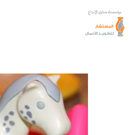
خطي
لى
لمحتوى