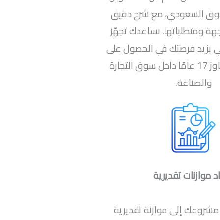
وق السعودي، مع شرح دقيق
هة ومتطلباتها. نساعدك تجهّز
ي يزيد فرصتك في الحصول على
الدعم، بخبرة تتجاوز 17 عامًا داخل سوق التجارة
والصناعة.
د موازنات تقديرية
م مشروعك إلى موازنة تقديرية