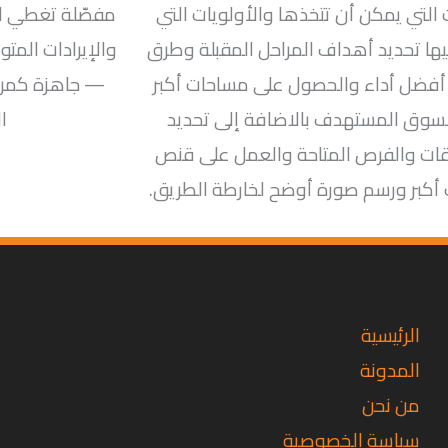
 التي يمكن أن تتخذها والأولويات التي
مفصّلة تغطي ال
يها تحديد أهداف المراحل المقبلة وطرق
والإيرادات المت
أفضل أداء والحصول على مساحات أكبر
— جاهزة كمرف
سوق المستهدف بالاضافة إلى تحديد
ا
ات والفرص المتاحة والعمل على قنص
كبر ورسم صورة أوضح لخارطة الطريق.
تويتر
فيسبوك
لينكد
إن
الرئيسية
المدونة
من نحن
سياسة الخصوصية