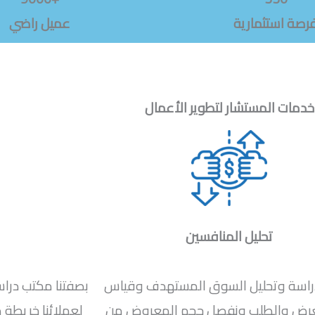
رصة استثمارية
عميل راضي
خدمات المستشار لتطوير الأعمال
تحليل المنافسين
راسة وتحليل السوق المستهدف وقياس
بصفتنا مكتب درا
عرض والطلب ونفصل حجم المعروض من
لعملائنا خريطة