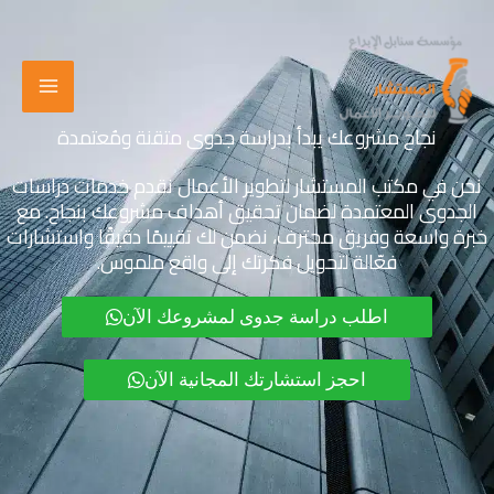
خطي
لى
لمحتوى
نجاح مشروعك يبدأ بدراسة جدوى متقنة ومُعتمدة
نحن في مكتب المستشار لتطوير الأعمال نقدم خدمات دراسات
الجدوى المعتمدة لضمان تحقيق أهداف مشروعك بنجاح. مع
خبرة واسعة وفريق محترف، نضمن لك تقييمًا دقيقًا واستشارات
فعّالة لتحويل فكرتك إلى واقع ملموس.
اطلب دراسة جدوى لمشروعك الآن
احجز استشارتك المجانية الآن