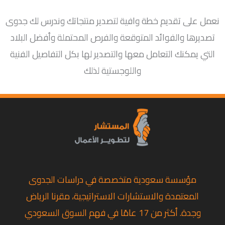
نعمل على تقديم خطة وافية لتصدير منتجاتك وندرس لك جدوى
تصديرها والفوائد المتوقعة والفرص المحتملة وأفضل البلاد
التي يمكنك التعامل معها والتصدير لها بكل التفاصيل الفنية
واللوجستية لذلك
مؤسسة سعودية متخصصة في دراسات الجدوى
المعتمدة والاستشارات الاستراتيجية، مقرنا الرياض
وجدة. أكثر من 17 عامًا في فهم السوق السعودي