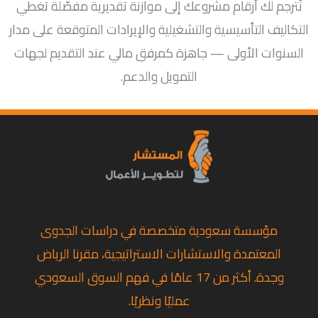
نُترجم لك أرقام مشروعك إلى موازنة تقديرية مفصّلة تغطي
التكاليف التأسيسية والتشغيلية والإيرادات المتوقعة على مدار
السنوات الأولى — جاهزة كمرفق مالي عند التقديم لجهات
التمويل والدعم.
مؤسسة سعودية متخصصة في دراسات الجدوى
المعتمدة والاستشارات الاستراتيجية، مقرنا الرياض
وجدة. أكثر من 17 عامًا في فهم السوق السعودي
عمليًا ونظريًا.