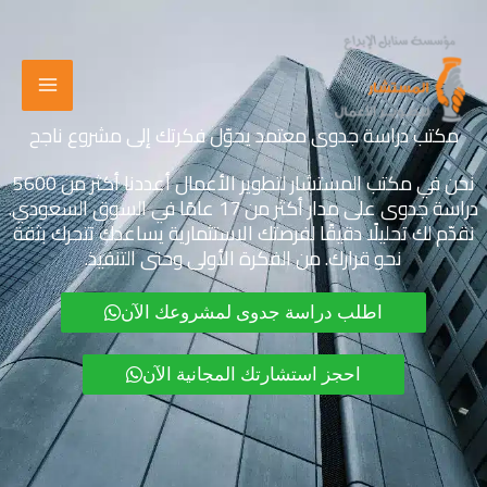
خطي
لى
لمحتوى
مكتب دراسة جدوى معتمد يحوّل فكرتك إلى مشروع ناجح
نحن في مكتب المستشار لتطوير الأعمال أعددنا أكثر من 5600
دراسة جدوى على مدار أكثر من 17 عامًا في السوق السعودي.
نقدّم لك تحليلًا دقيقًا لفرصتك الاستثمارية يساعدك تتحرك بثقة
نحو قرارك. من الفكرة الأولى وحتى التنفيذ.
اطلب دراسة جدوى لمشروعك الآن
احجز استشارتك المجانية الآن