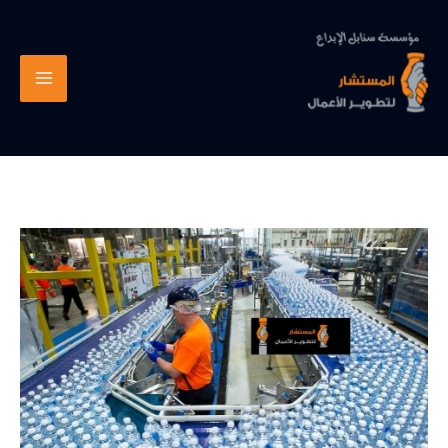
خطي
لى
لمحتوى