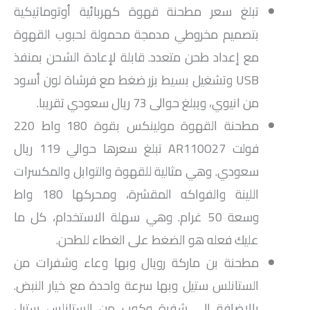
تبلغ سعر مطحنة قهوة كهربائية أوتوماتيكية
بتصميم مخروطي مدمجة محمولة لحبوب القهوة
مع إعداد طحن متعدد. قابلة لإعادة الشحن بمنفذ
USB وتشغيل بسيط بزر ضغط مع فرشاة لون أسود
من انيوي، ويبلغ حوالى 73 ريال سعودي تقريبا.
مطحنة القهوة مولينكس بقوة 180 واط 220
فولت AR110O27 تبلغ سعرها حوالي 119 ريال
سعودي. وهي مثالية للقهوة والتوابل والمكسرات
اللينة والفواكه المقشرة، ومحركها 180 واط
وسعة 50 غرام. وهي سهلة الاستخدام، كل ما
عليك فعله هو الضغط على الغطاء للطحن.
مطحنة بن ماركة رويال وبها وعاء وشفرات من
الستانلس ستيل وبها سرعة واحدة مع خيار النبض.
بالإضافة إلى شفرة وكوب من الستانلس ستيل