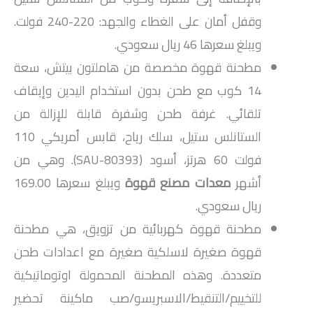
وقفل أمان على الغطاء والجهد: 220-240 فولت.
ويبلغ سعرها 46 ريال سعودي.
مطحنة قهوة مخصصة من هاملتون بيتش، سعة
14 كوب مع طحن بدون استخدام اليدين وإيقاف
تلقائي. غرفة طحن وشفرة قابلة للإزالة من
الستانلس ستيل، سلك رياح، قابس أمريكي 110
فولت 60 هرتز، أسود (80393-SAU). وهي من
أشهر
معدات مصنع قهوة
ويبلغ سعرها ‏169.00
ريال‎ سعودي.
مطحنة قهوة كهربائية من تزويق، هي مطحنة
قهوة صغيرة لاسلكية صغيرة مع اعدادات طحن
متعددة. وهذه المطحنة المحمولة اوتوماتيكية
للتخييم/التنقيط/الاسبريسو/صب ماكينة تحضير