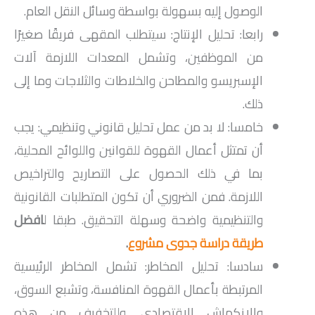
الوصول إليه بسهولة بواسطة وسائل النقل العام.
رابعا: تحليل الإنتاج: سيتطلب المقهى فريقًا صغيرًا
من الموظفين، وتشمل المعدات اللازمة آلات
الإسبريسو والمطاحن والخلاطات والثلاجات وما إلى
ذلك.
خامسا: لا بد من عمل تحليل قانوني وتنظيمي: يجب
أن تمتثل أعمال القهوة للقوانين واللوائح المحلية،
بما في ذلك الحصول على التصاريح والتراخيص
اللازمة. فمن الضروري أن تكون المتطلبات القانونية
والتنظيمية واضحة وسهلة التحقيق. طبقا ل
افضل
طريقة دراسة جدوى مشروع
.
سادسا: تحليل المخاطر: تشمل المخاطر الرئيسية
المرتبطة بأعمال القهوة المنافسة، وتشبع السوق،
والانكماش الاقتصادي. وللتخفيف من هذه