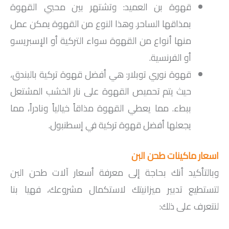
قهوة بن العميد: وتشتهر بين محبي القهوة
بمذاقها الساحر. وهذا النوع من القهوة يمكن عمل
منها أنواع من القهوة سواء التركية أو الإسبريسو
أو الفرنسية.
قهوة نوري توبلار: هي أفضل قهوة تركية بالبندق،
حيث يتم تحميص القهوة على نار الخشب المشتعل
ببطء. مما يعطي القهوة مذاقاً خيالياً ونادراً، مما
يجعلها أفضل قهوة تركية في إسطنبول.
اسعار ماكينات طحن البن
وبالتأكيد أنك بحاجة إلى معرفة أسعار آلات طحن البن
لتستطيع تدبير ميزانيتك لاستكمال مشروعك، فهيا بنا
لنتعرف على ذلك: