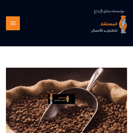
خطي
لى
لمحتوى