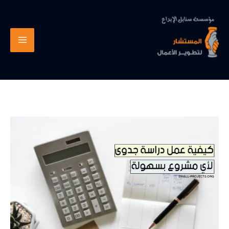
خطي
لى
لمحتوى